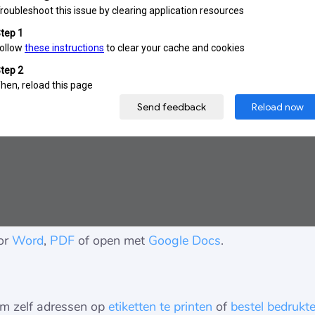
or
Word
,
PDF
of open met
Google Docs
.
om zelf adressen op
etiketten te printen
of
bestel bedrukte