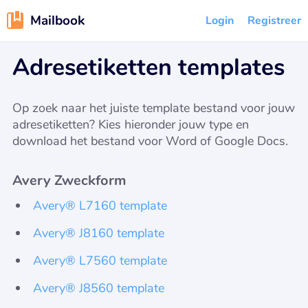
Mailbook
Login
Registreer
Adresetiketten templates
Op zoek naar het juiste template bestand voor jouw
adresetiketten? Kies hieronder jouw type en
download het bestand voor Word of Google Docs.
Avery Zweckform
Avery® L7160 template
Avery® J8160 template
Avery® L7560 template
Avery® J8560 template