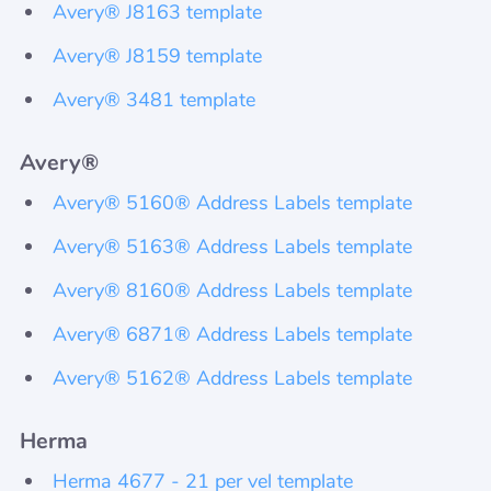
Avery® J8163 template
Avery® J8159 template
Avery® 3481 template
Avery®
Avery® 5160® Address Labels template
Avery® 5163® Address Labels template
Avery® 8160® Address Labels template
Avery® 6871® Address Labels template
Avery® 5162® Address Labels template
Herma
Herma 4677 - 21 per vel template