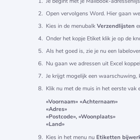
Je begint met je Mailbook-adressenlij
Open vervolgens Word. Hier gaan we pr
Kies in de menubalk
Verzendlijsten
e
Onder het kopje Etiket klik je op de k
Als het goed is, zie je nu een labelov
Nu gaan we adressen uit Excel koppel
Je krijgt mogelijk een waarschuwing, 
Klik nu met de muis in het eerste va
«Voornaam» «Achternaam»

«Adres»

«Postcode», «Woonplaats»

«Land»
Kies in het menu nu
Etiketten bijwer