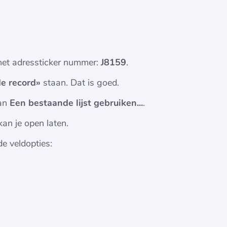
 het adressticker nummer:
J8159
.
e record»
staan. Dat is goed.
an
Een bestaande lijst gebruiken...
.
an je open laten.
e veldopties: