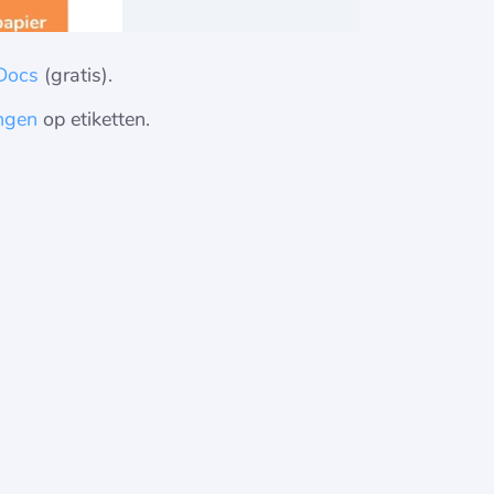
Docs
(gratis).
ngen
op etiketten.