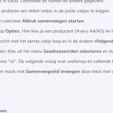
st in Excel. Controleer de namen en andere gegevens.
oberen een etiket netjes in de juiste vakjes te krijgen.
n selecteer
Afdruk samenvoegen starten
.
nop
Opties
. Hier kies je een producent (Avery A4/A5) en
erzicht met het eerste vakje leeg en in de andere
«Volgend
en: Kies uit het menu
Geadresseerden selecteren
en d
kies "Ja". De volgende vraag over werkmap en celbereik k
k en maak met
Samenvoegveld invoegen
deze tekst met d
ken
.