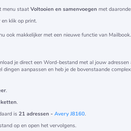
het menu staat
Voltooien en samenvoegen
met daarond
 en klik op print.
u ook makkelijker met een nieuwe functie van Mailbook. L
oad je direct een Word-bestand met al jouw adressen als 
l dingen aanpassen en heb je de bovenstaande complexe
eer
.
iketten
.
daard is
21 adressen -
Avery J8160
.
stand op en open het vervolgens.